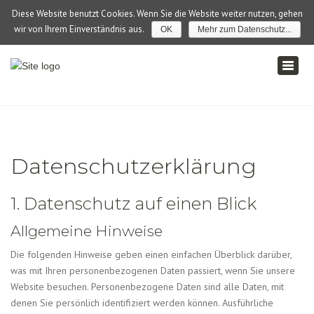
×
Diese Website benutzt Cookies. Wenn Sie die Website weiter nutzen, gehen
0152–098 791 09
wir von Ihrem Einverständnis aus.
OK
Mehr zum Datenschutz...
post@aixakt-schreinerei.de
Toggl
Werkstattverkauf! Termine nach Vereinbarung...
naviga
Datenschutzerklärung
1. Datenschutz auf einen Blick
Allgemeine Hinweise
Die folgenden Hinweise geben einen einfachen Überblick darüber,
was mit Ihren personenbezogenen Daten passiert, wenn Sie unsere
Website besuchen. Personenbezogene Daten sind alle Daten, mit
denen Sie persönlich identifiziert werden können. Ausführliche