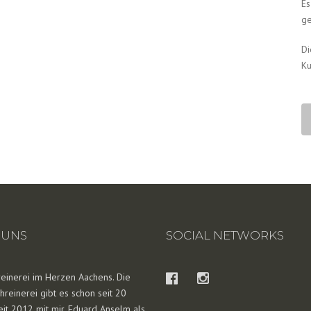
Es
ge
Di
Ku
 UNS
SOCIAL NETWORKS
reinerei im Herzen Aachens. Die
hreinerei gibt es schon seit 20
seit 2012 mit mir, Eduard Anselm als