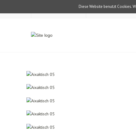
Diese Website benutzt Cookies. We
0152–098 791 09
post@aixakt-schre