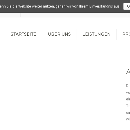
nn Sie die Website weiter nutzen, gehen wir von Ihrem Einverständnis aus.
O
inerei.de
STARTSEITE
ÜBER UNS
LEISTUNGEN
PR
A
Di
vo
ei
Ti
ei
wi