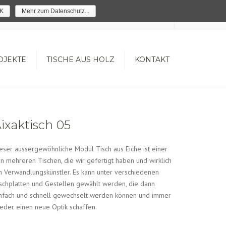
×
K
Mehr zum Datenschutz...
Werkstattverkauf! Termine nach Vereinbarung...
OJEKTE
TISCHE AUS HOLZ
KONTAKT
ixaktisch 05
eser aussergewöhnliche Modul Tisch aus Eiche ist einer
n mehreren Tischen, die wir gefertigt haben und wirklich
n Verwandlungskünstler. Es kann unter verschiedenen
schplatten und Gestellen gewählt werden, die dann
nfach und schnell gewechselt werden können und immer
eder einen neue Optik schaffen.